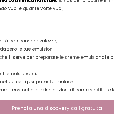
nella cosmetica naturale
:
10 tips per produrre in m
ndo vuoi e quante volte vuoi;
qualità con consapevolezza;
da zero le tue emulsioni;
 che ti serve per preparare le creme emulsionate per
enti emulsionanti;
metodi certi per poter formulare;
zare i cosmetici e le indicazioni di come sostituire 
Prenota una discovery call gratuita