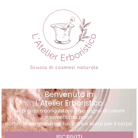
Benvenuta in
L'Atelier Erboristico
Sei pronta a conquistare il tuo sogno di creare
cosmetici da zero?
Iscriviti al lab gratuito 'Il tuo soffice burro per il corpo'
ISCRIVITI